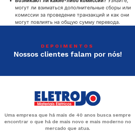
Возникают ли какие-либо комиссии?
Узнайте,
могут ли взиматься дополнительные сборы или
комиссии за проведение транзакций и как они
могут повлиять на общую сумму перевода.
DEPOIMENTOS
Nossos clientes falam por nós!
Uma empresa que há mais de 40 anos busca sempre
encontrar o que há de mais novo e mais moderno no
mercado que atua.