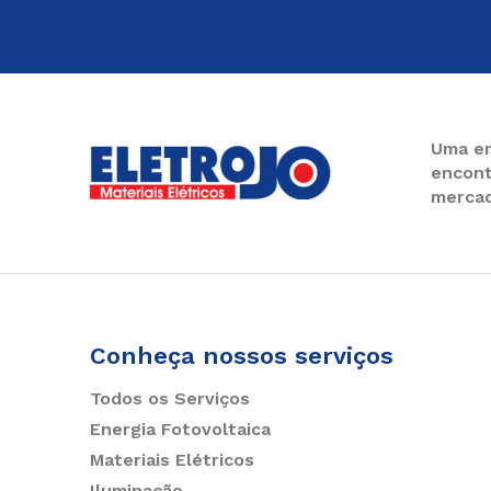
Uma em
encont
mercad
Conheça nossos serviços
Todos os Serviços
Energia Fotovoltaica
Materiais Elétricos
Iluminação