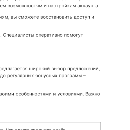
сем возможностям и настройкам аккаунта.
иям, вы сможете восстановить доступ и
и. Специалисты оперативно помогут
редлагается широкий выбор предложений,
 до регулярных бонусных программ –
своими особенностями и условиями. Важно
а. Чаще всего включают в себя