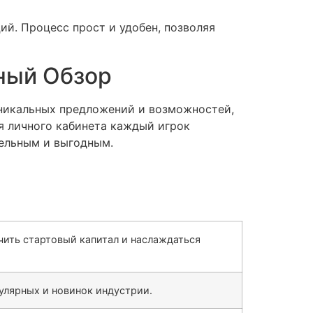
ий. Процесс прост и удобен, позволяя
ный Обзор
уникальных предложений и возможностей,
я личного кабинета каждый игрок
ельным и выгодным.
чить стартовый капитал и наслаждаться
лярных и новинок индустрии.