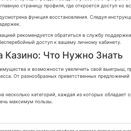
главную страницу профиля, где откроется доступ ко в
едусмотрена функция восстановления. Следуя инструкц
адержек.
изацией рекомендуется обратиться в службу поддержк
бесперебойный доступ к вашему личному кабинету.
а Казино: Что Нужно Знать
имущества и возможности увеличить свой выигрыш, п
цесса. От разнообразных приветственных предложений
а несколько категорий, каждая из которых обладает 
лечь максимум пользы.
ователям после создания профиля и первого пополнения счет