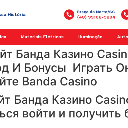
Braço do Norte/SC
sa História
(48) 99106-5804
ica
Materiais Elétricos
Iluminação
Auto
т Банда Казино Casin
д И Бонусы ️ Играть О
те Banda Casino
т Банда Казино Casin
ься войти и получить 