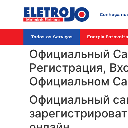
Conheça nos
Todos os Serviços
Energia Fotovolta
Официальный Сай
Регистрация, Вхо
Официальном Сай
Официальный сай
зарегистрироват
онлайн