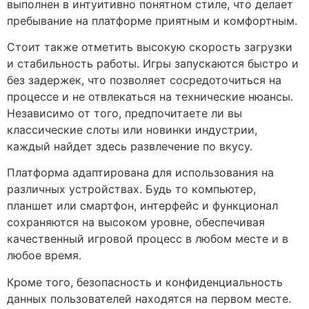
выполнен в интуитивно понятном стиле, что делает
пребывание на платформе приятным и комфортным.
Стоит также отметить высокую скорость загрузки
и стабильность работы. Игры запускаются быстро и
без задержек, что позволяет сосредоточиться на
процессе и не отвлекаться на технические нюансы.
Независимо от того, предпочитаете ли вы
классические слоты или новинки индустрии,
каждый найдет здесь развлечение по вкусу.
Платформа адаптирована для использования на
различных устройствах. Будь то компьютер,
планшет или смартфон, интерфейс и функционал
сохраняются на высоком уровне, обеспечивая
качественный игровой процесс в любом месте и в
любое время.
Кроме того, безопасность и конфиденциальность
данных пользователей находятся на первом месте.