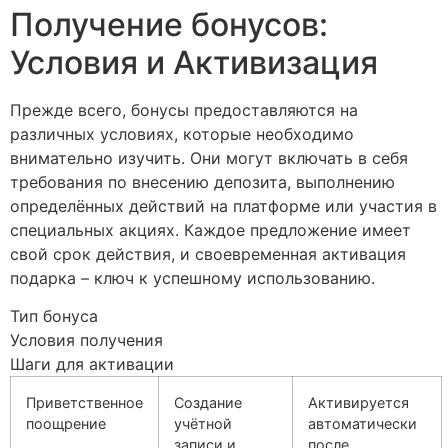
Получение бонусов:
Условия и Активизация
Прежде всего, бонусы предоставляются на
различных условиях, которые необходимо
внимательно изучить. Они могут включать в себя
требования по внесению депозита, выполнению
определённых действий на платформе или участия в
специальных акциях. Каждое предложение имеет
свой срок действия, и своевременная активация
подарка – ключ к успешному использованию.
Тип бонуса
Условия получения
Шаги для активации
Приветственное
Создание
Активируется
поощрение
учётной
автоматически
записи и
после