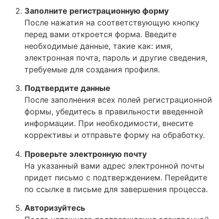
Заполните регистрационную форму
После нажатия на соответствующую кнопку
перед вами откроется форма. Введите
необходимые данные, такие как: имя,
электронная почта, пароль и другие сведения,
требуемые для создания профиля.
Подтвердите данные
После заполнения всех полей регистрационной
формы, убедитесь в правильности введенной
информации. При необходимости, внесите
коррективы и отправьте форму на обработку.
Проверьте электронную почту
На указанный вами адрес электронной почты
придет письмо с подтверждением. Перейдите
по ссылке в письме для завершения процесса.
Авторизуйтесь