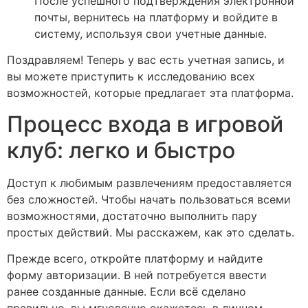
После успешного подтверждения электронной
почты, вернитесь на платформу и войдите в
систему, используя свои учетные данные.
Поздравляем! Теперь у вас есть учетная запись, и
вы можете приступить к исследованию всех
возможностей, которые предлагает эта платформа.
Процесс входа в игровой
клуб: легко и быстро
Доступ к любимым развлечениям предоставляется
без сложностей. Чтобы начать пользоваться всеми
возможностями, достаточно выполнить пару
простых действий. Мы расскажем, как это сделать.
Прежде всего, откройте платформу и найдите
форму авторизации. В ней потребуется ввести
ранее созданные данные. Если всё сделано