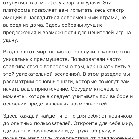
окунуться в атмосферу азарта и удачи. Эта
платформа позволяет вам испытать весь спектр
эмоций и насладиться современными играми, не
выходя из дома. Здесь собраны лучшие
предложения и возможности для ценителей игр на
удачу.
Входя в этот мир, вы можете получить множество
уникальных преимуществ. Пользователи часто
сталкиваются с вопросом о том, как начать путь в
этой увлекательной вселенной. В этом разделе мы
рассмотрим основные шаги, которые помогут вам
начать ваше приключение. Обсудим ключевые
моменты, которые следует учитывать при выборе и
освоении представленных возможностей.
Здесь каждый найдет что-то для себя: от новичков
до опытных пользователей. Откройте для себя мир,
где азарт и развлечение идут рука об руку, и
получите максимум удовольствия от предложенных