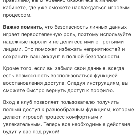
правильно, вы мгновенно окажетесь в личном
кабинете, где уже сможете наслаждаться игровым
процессом.
Важно помнить
, что безопасность личных данных
играет первостепенную роль, поэтому используйте
надежные пароли и не делитесь ими с третьими
лицами. Это поможет избежать неприятностей и
сохранить ваш аккаунт в полной безопасности.
Кроме того, если вы забыли свои данные, всегда
есть возможность воспользоваться функцией
восстановления доступа. Следуя инструкциям, вы
сможете быстро вернуть доступ к профилю.
Вход в клуб позволяет пользователю получить
полный доступ к разнообразным функциям, которые
делают игровой процесс комфортным и
увлекательным. Теперь все необходимые действия
будут у вас под рукой!