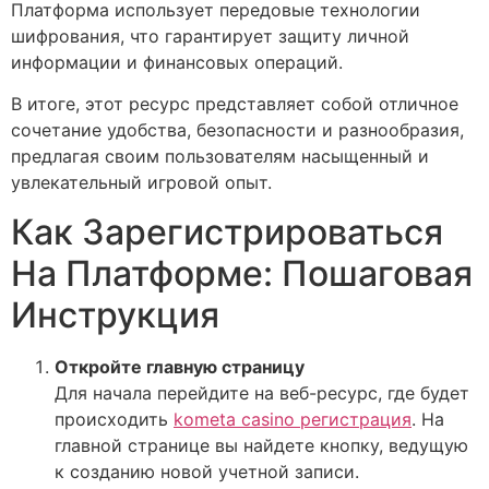
Платформа использует передовые технологии
шифрования, что гарантирует защиту личной
информации и финансовых операций.
В итоге, этот ресурс представляет собой отличное
сочетание удобства, безопасности и разнообразия,
предлагая своим пользователям насыщенный и
увлекательный игровой опыт.
Как Зарегистрироваться
На Платформе: Пошаговая
Инструкция
Откройте главную страницу
Для начала перейдите на веб-ресурс, где будет
происходить
kometa casino регистрация
. На
главной странице вы найдете кнопку, ведущую
к созданию новой учетной записи.