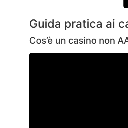
Guida pratica ai
Cos’è un casino non 