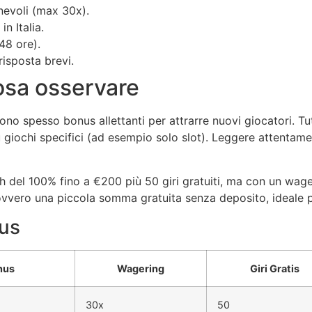
evoli (max 30x).
n Italia.
48 ore).
risposta brevi.
osa osservare
 spesso bonus allettanti per attrarre nuovi giocatori. Tu
u giochi specifici (ad esempio solo slot). Leggere attentame
 del 100% fino a €200 più 50 giri gratuiti, ma con un wager
vvero una piccola somma gratuita senza deposito, ideale pe
nus
nus
Wagering
Giri Gratis
30x
50