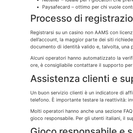
Paysafecard – ottimo per chi vuole cont
Processo di registrazio
Registrarsi su un casino non AAMS con licen
dell’account, la maggior parte dei siti richiede
documento di identità valido e, talvolta, una p
Alcuni operatori hanno automatizzato la verif
ore, è consigliabile contattare il supporto per
Assistenza clienti e s
Un buon servizio clienti è un indicatore di af
telefono. È importante testare la reattività:
Molti operatori hanno anche una sezione FAQ c
gioco responsabile. Per gli utenti italiani, il 
Gioco responsabile e 