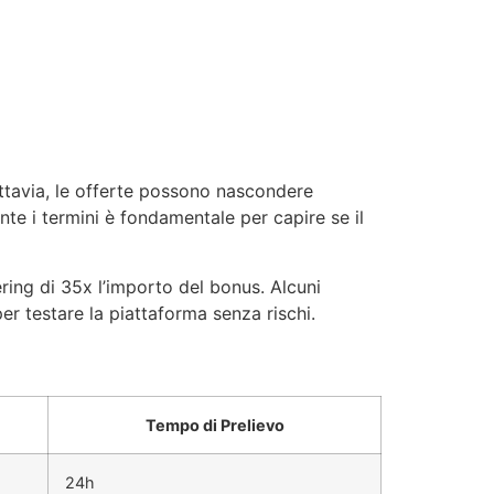
ttavia, le offerte possono nascondere
nte i termini è fondamentale per capire se il
ing di 35x l’importo del bonus. Alcuni
r testare la piattaforma senza rischi.
Tempo di Prelievo
24h