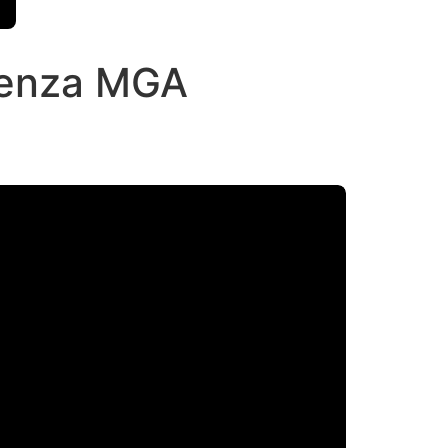
icenza MGA