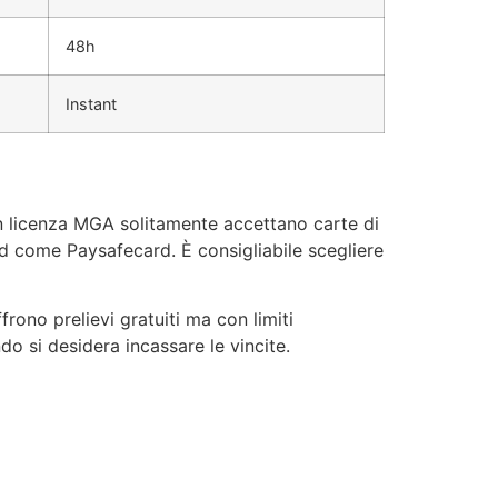
48h
Instant
con licenza MGA solitamente accettano carte di
paid come Paysafecard. È consigliabile scegliere
frono prelievi gratuiti ma con limiti
do si desidera incassare le vincite.