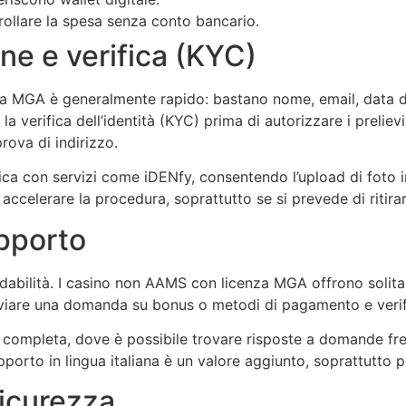
rollare la spesa senza conto bancario.
ne e verifica (KYC)
za MGA è generalmente rapido: bastano nome, email, data d
 la verifica dell’identità (KYC) prima di autorizzare i prelie
rova di indirizzo.
ica con servizi come iDENfy, consentendo l’upload di foto in
 accelerare la procedura, soprattutto se si prevede di ritira
upporto
fidabilità. I casino non AAMS con licenza MGA offrono solita
 inviare una domanda su bonus o metodi di pagamento e verifi
ompleta, dove è possibile trovare risposte a domande frequ
supporto in lingua italiana è un valore aggiunto, soprattutto p
sicurezza