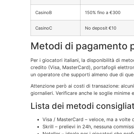
CasinoB
150% fino a €300
CasinoC
No deposit €10
Metodi di pagamento pi
Per i giocatori italiani, la disponibilità di 
credito (Visa, MasterCard), portafogli elettron
un operatore che supporti almeno due di quest
Attenzione però ai costi di transazione: alcuni
giornalieri. Verificare anche le soglie minime
Lista dei metodi consigliati
Visa / MasterCard – veloce, ma a volte 
Skrill – prelievi in 24h, nessuna commiss
Neteller – ideale per i giocatori che pref