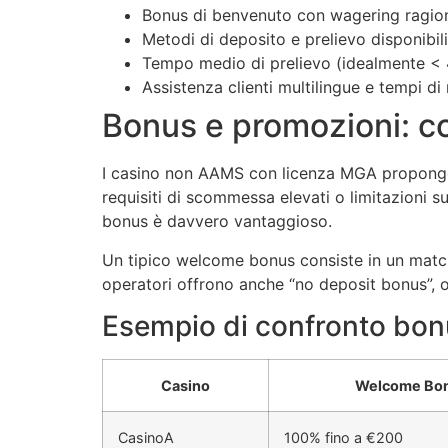
Bonus di benvenuto con wagering ragion
Metodi di deposito e prelievo disponibili i
Tempo medio di prelievo (idealmente < 
Assistenza clienti multilingue e tempi di 
Bonus e promozioni: c
I casino non AAMS con licenza MGA propongono
requisiti di scommessa elevati o limitazioni s
bonus è davvero vantaggioso.
Un tipico welcome bonus consiste in un match
operatori offrono anche “no deposit bonus”, o
Esempio di confronto bo
Casino
Welcome Bo
CasinoA
100% fino a €200