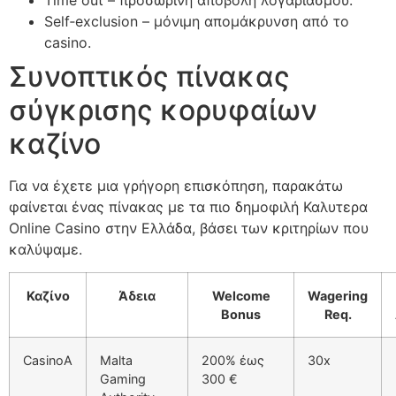
Time out – προσωρινή αποβολή λογαριασμού.
Self‑exclusion – μόνιμη απομάκρυνση από το
casino.
Συνοπτικός πίνακας
σύγκρισης κορυφαίων
καζίνο
Για να έχετε μια γρήγορη επισκόπηση, παρακάτω
φαίνεται ένας πίνακας με τα πιο δημοφιλή Καλυτερα
Online Casino στην Ελλάδα, βάσει των κριτηρίων που
καλύψαμε.
Καζίνο
Άδεια
Welcome
Wagering
Bonus
Req.
CasinoA
Malta
200% έως
30x
Gaming
300 €