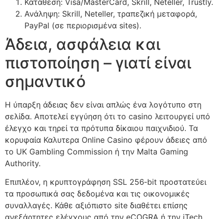
Κατάθεση: Visa/MasterCard, Skrill, Neteller, Trustly.
Ανάληψη: Skrill, Neteller, τραπεζική μεταφορά,
PayPal (σε περιορισμένα sites).
Άδεια, ασφάλεια και
πιστοποίηση – γιατί είναι
σημαντικό
Η ύπαρξη άδειας δεν είναι απλώς ένα λογότυπο στη
σελίδα. Αποτελεί εγγύηση ότι το casino λειτουργεί υπό
έλεγχο και τηρεί τα πρότυπα δίκαιου παιχνιδιού. Τα
κορυφαία Καλυτερα Online Casino φέρουν άδειες από
το UK Gambling Commission ή την Malta Gaming
Authority.
Επιπλέον, η κρυπτογράφηση SSL 256‑bit προστατεύει
τα προσωπικά σας δεδομένα και τις οικονομικές
συναλλαγές. Κάθε αξιόπιστο site διαθέτει επίσης
ανεξάρτητες ελέγχους από την eCOGRA ή την iTech