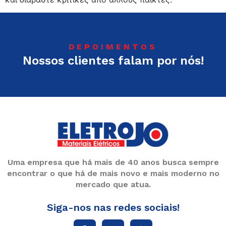
DEPOIMENTOS
Nossos clientes falam por nós!
Uma empresa que há mais de 40 anos busca sempre
encontrar o que há de mais novo e mais moderno no
mercado que atua.
Siga-nos nas redes sociais!