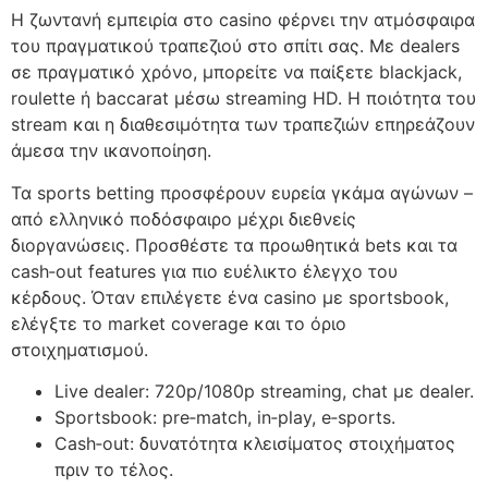
Η ζωντανή εμπειρία στο casino φέρνει την ατμόσφαιρα
του πραγματικού τραπεζιού στο σπίτι σας. Με dealers
σε πραγματικό χρόνο, μπορείτε να παίξετε blackjack,
roulette ή baccarat μέσω streaming HD. Η ποιότητα του
stream και η διαθεσιμότητα των τραπεζιών επηρεάζουν
άμεσα την ικανοποίηση.
Τα sports betting προσφέρουν ευρεία γκάμα αγώνων –
από ελληνικό ποδόσφαιρο μέχρι διεθνείς
διοργανώσεις. Προσθέστε τα προωθητικά bets και τα
cash‑out features για πιο ευέλικτο έλεγχο του
κέρδους. Όταν επιλέγετε ένα casino με sportsbook,
ελέγξτε το market coverage και το όριο
στοιχηματισμού.
Live dealer: 720p/1080p streaming, chat με dealer.
Sportsbook: pre‑match, in‑play, e‑sports.
Cash‑out: δυνατότητα κλεισίματος στοιχήματος
πριν το τέλος.