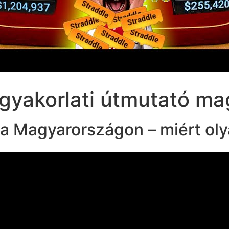
 gyakorlati útmutató m
ága Magyarországon – miért ol