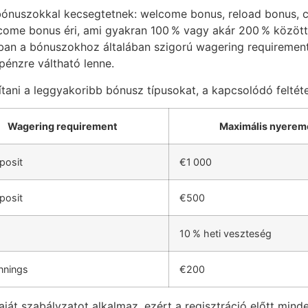
 bónuszokkal kecsegtetnek: welcome bonus, reload bonus, 
me bonus éri, ami gyakran 100 % vagy akár 200 % közötti 
ban a bónuszokhoz általában szigorú wagering requirements
 pénzre váltható lenne.
tani a leggyakoribb bónusz típusokat, a kapcsolódó feltéte
Wagering requirement
Maximális nyerem
posit
€1 000
posit
€500
10 % heti veszteség
nnings
€200
ját szabályzatot alkalmaz, ezért a regisztráció előtt minde