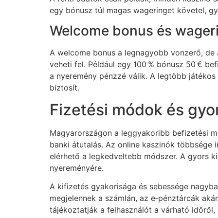
egy bónusz túl magas wageringet követel, gy
Welcome bonus és wageri
A welcome bonus a legnagyobb vonzerő, de a 
veheti fel. Például egy 100 % bónusz 50 € bef
a nyeremény pénzzé válik. A legtöbb játékos 
biztosít.
Fizetési módok és gyor
Magyarországon a leggyakoribb befizetési mód
banki átutalás. Az online kaszinók többsége i
elérhető a legkedveltebb módszer. A gyors ki
nyereményére.
A kifizetés gyakorisága és sebessége nagyban
megjelennek a számlán, az e‑pénztárcák akár 
tájékoztatják a felhasználót a várható időről,