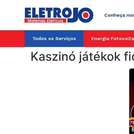
Conheça nos
Todos os Serviços
Energia Fotovolta
Kaszinó játékok fi