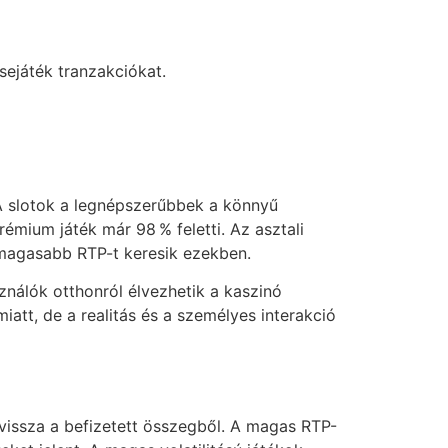
sejáték tranzakciókat.
 A slotok a legnépszerűbbek a könnyű
mium játék már 98 % feletti. Az asztali
egmagasabb RTP-t keresik ezekben.
sználók otthonról élvezhetik a kaszinó
att, de a realitás és a személyes interakció
vissza a befizetett összegből. A magas RTP-