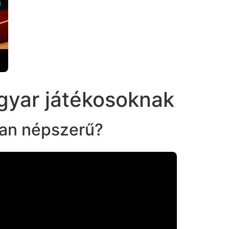
agyar játékosoknak
yan népszerű?