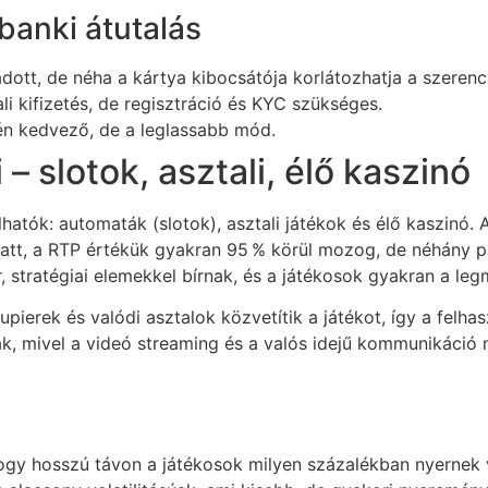
banki átutalás
dott, de néha a kártya kibocsátója korlátozhatja a szerenc
li kifizetés, de regisztráció és KYC szükséges.
n kedvező, de a leglassabb mód.
– slotok, asztali, élő kaszinó
hatók: automaták (slotok), asztali játékok és élő kaszinó.
tt, a RTP értékük gyakran 95 % körül mozog, de néhány pré
r, stratégiai elemekkel bírnak, és a játékosok gyakran a l
upierek és valódi asztalok közvetítik a játékot, így a felha
, mivel a videó streaming és a valós idejű kommunikáció mi
hogy hosszú távon a játékosok milyen százalékban nyernek 