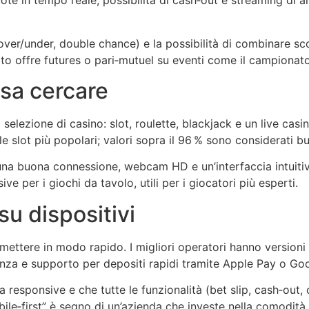
quote in tempo reale, possibilità di cash‑out e streaming di 
. over/under, double chance) e la possibilità di combinare 
sito offre futures o pari‑mutuel su eventi come il campionat
osa cercare
lezione di casino: slot, roulette, blackjack e un live casin
e slot più popolari; valori sopra il 96 % sono considerati bu
una buona connessione, webcam HD e un’interfaccia intuitiva f
e per i giochi da tavolo, utili per i giocatori più esperti.
su dispositivi
ettere in modo rapido. I migliori operatori hanno versioni 
enza e supporto per depositi rapidi tramite Apple Pay o Go
 sia responsive e che tutte le funzionalità (bet slip, cash‑ou
le‑first” è segno di un’azienda che investe nella comodità d