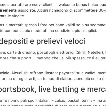
rosi per attirare nuovi clienti. Il welcome bonus tipico può
uirements
associate. Alcuni richiedono di scommettere 30‑x l
are le vincite.
ort e mercati: spesso i free bet sono validi solo su scommess
ito con bonus più moderati ma condizioni più semplici.
positi e prelievi veloci
 carte di credito, portafogli elettronici (Skrill, Neteller), b
ore che supporti il metodo che usi più spesso, così eviter
ruciale. Alcuni siti offrono “instant payouts” su e‑wallet, men
 prima di registrarti; un tempo di elaborazione più corto è 
portsbook, live betting e merc
 principali sport italiani – calcio, basket, tennis – ma a