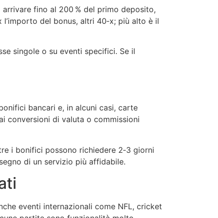
 arrivare fino al 200 % del primo deposito,
’importo del bonus, altri 40‑x; più alto è il
e singole o su eventi specifici. Se il
onifici bancari e, in alcuni casi, carte
ai conversioni di valuta o commissioni
tre i bonifici possono richiedere 2‑3 giorni
segno di un servizio più affidabile.
ati
nche eventi internazionali come NFL, cricket