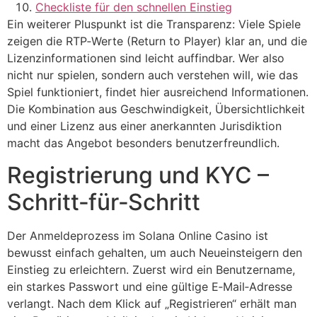
Checkliste für den schnellen Einstieg
Ein weiterer Pluspunkt ist die Transparenz: Viele Spiele
zeigen die RTP‑Werte (Return to Player) klar an, und die
Lizenzinformationen sind leicht auffindbar. Wer also
nicht nur spielen, sondern auch verstehen will, wie das
Spiel funktioniert, findet hier ausreichend Informationen.
Die Kombination aus Geschwindigkeit, Übersichtlichkeit
und einer Lizenz aus einer anerkannten Jurisdiktion
macht das Angebot besonders benutzerfreundlich.
Registrierung und KYC –
Schritt‑für‑Schritt
Der Anmeldeprozess im Solana Online Casino ist
bewusst einfach gehalten, um auch Neueinsteigern den
Einstieg zu erleichtern. Zuerst wird ein Benutzername,
ein starkes Passwort und eine gültige E‑Mail‑Adresse
verlangt. Nach dem Klick auf „Registrieren“ erhält man