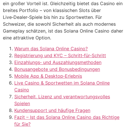
ein großer Vorteil ist. Gleichzeitig bietet das Casino ein
breites Portfolio – von klassischen Slots über
Live‑Dealer‑Spiele bis hin zu Sportwetten. Für
Schweizer, die sowohl Sicherheit als auch modernes
Gameplay schätzen, ist das Solana Online Casino daher
eine attraktive Option.
Warum das Solana Online Casino?
Registrierung und KYC – Schritt‑für‑Schritt
Einzahlungs‑ und Auszahlungsmethoden
Bonusangebote und Bonusbedingungen
Mobile App & Desktop‑Erlebnis
Live Casino & Sportwetten im Solana Online
Casino
Sicherheit, Lizenz und verantwortungsvolles
Spielen
Kundensupport und häufige Fragen
Fazit – Ist das Solana Online Casino das Richtige
für Sie?