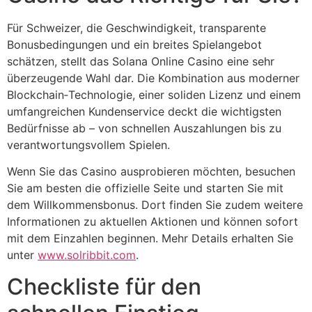
Für Schweizer, die Geschwindigkeit, transparente
Bonusbedingungen und ein breites Spielangebot
schätzen, stellt das Solana Online Casino eine sehr
überzeugende Wahl dar. Die Kombination aus moderner
Blockchain‑Technologie, einer soliden Lizenz und einem
umfangreichen Kundenservice deckt die wichtigsten
Bedürfnisse ab – von schnellen Auszahlungen bis zu
verantwortungsvollem Spielen.
Wenn Sie das Casino ausprobieren möchten, besuchen
Sie am besten die offizielle Seite und starten Sie mit
dem Willkommensbonus. Dort finden Sie zudem weitere
Informationen zu aktuellen Aktionen und können sofort
mit dem Einzahlen beginnen. Mehr Details erhalten Sie
unter
www.solribbit.com
.
Checkliste für den