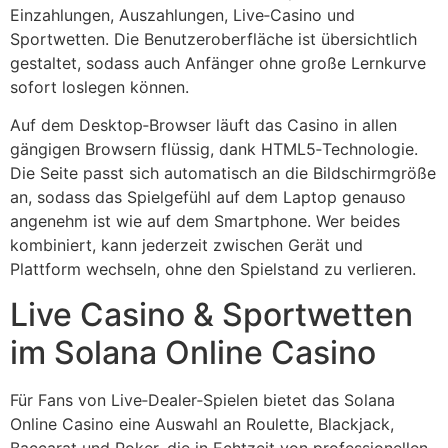
Einzahlungen, Auszahlungen, Live‑Casino und
Sportwetten. Die Benutzeroberfläche ist übersichtlich
gestaltet, sodass auch Anfänger ohne große Lernkurve
sofort loslegen können.
Auf dem Desktop‑Browser läuft das Casino in allen
gängigen Browsern flüssig, dank HTML5‑Technologie.
Die Seite passt sich automatisch an die Bildschirmgröße
an, sodass das Spielgefühl auf dem Laptop genauso
angenehm ist wie auf dem Smartphone. Wer beides
kombiniert, kann jederzeit zwischen Gerät und
Plattform wechseln, ohne den Spielstand zu verlieren.
Live Casino & Sportwetten
im Solana Online Casino
Für Fans von Live‑Dealer‑Spielen bietet das Solana
Online Casino eine Auswahl an Roulette, Blackjack,
Baccarat und Poker, die in Echtzeit von professionellen