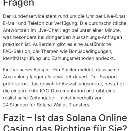
Fragen
Der Kundenservice steht rund um die Uhr per Live‑Chat,
E‑Mail und Telefon zur Verfügung. Die durchschnittliche
Antwortzeit im Live‑Chat liegt bei unter einer Minute,
was besonders bei dringenden Auszahlungs‑Anfragen
praktisch ist. Außerdem gibt es eine ausführliche
FAQ‑Sektion, die Themen wie Bonusbedingungen,
Identitätsprüfung und Zahlungsmethoden abdeckt.
Ein typisches Beispiel: Ein Spieler meldet, dass seine
Auszahlung länger als erwartet dauert. Der Support
prüft sofort das gewählte Auszahlungsmittel, bestätigt
die eingereichte KYC‑Dokumentation und gibt eine
realistische Zeitangabe – meist innerhalb von
24 Stunden für Solana‑Wallet‑Transfers.
Fazit – Ist das Solana Online
Casino das Richtige für Sie?